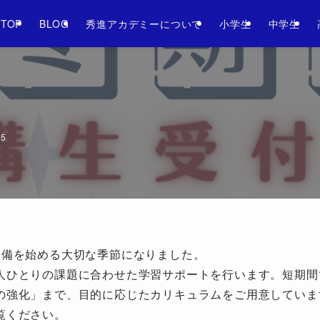
025年1学期！ 体験受付しています。各校舎までお問い合わせくださ
TOP
BLOG
秀進アカデミーについて
小学生
中学生
25
準備を始める大切な季節になりました。
人ひとりの課題に合わせた学習サポートを行います。短期間
の強化」まで、目的に応じたカリキュラムをご用意していま
覧ください。