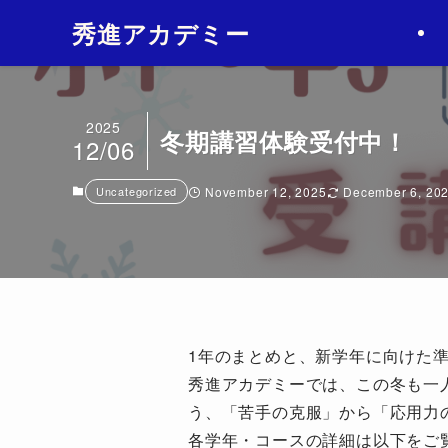
2
秀進アカデミー
2025
冬期講習体験受付中！
12/06
Uncategorized
November 12, 2025
December 6, 20
1年のまとめと、新学年に向けた
秀進アカデミーでは、この冬も一
う、「苦手の克服」から「応用力
各学年・コースの詳細は以下をご