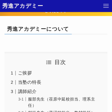
2025年1学期！ 体験受付しています。各校舎までお問い合わ
秀進アカデミー
せください。
秀進アカデミーについて
目次
ご挨拶
当塾の特長
講師紹介
服部先生（荏原中延校担当、理系主
任）