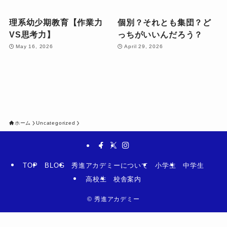
理系幼少期教育【作業力
個別？それとも集団？ど
VS思考力】
っちがいいんだろう？
May 16, 2026
April 29, 2026
ホーム
Uncategorized
TOP
BLOG
秀進アカデミーについて
小学生
中学生
高校生
校舎案内
©
秀進アカデミー