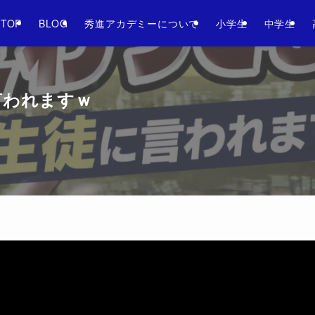
025年1学期！ 体験受付しています。各校舎までお問い合わせくださ
TOP
BLOG
秀進アカデミーについて
小学生
中学生
言われますｗ