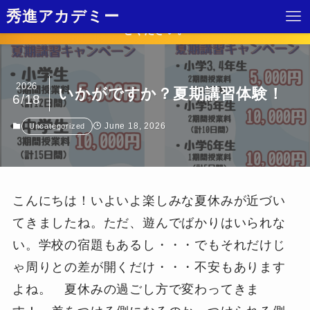
2025年1学期！ 体験受付しています。各校舎までお問い合わ
秀進アカデミー
せください。
2026
いかがですか？夏期講習体験！
6/18
June 18, 2026
Uncategorized
こんにちは！いよいよ楽しみな夏休みが近づい
てきましたね。ただ、遊んでばかりはいられな
い。学校の宿題もあるし・・・でもそれだけじ
ゃ周りとの差が開くだけ・・・不安もあります
よね。 夏休みの過ごし方で変わってきま